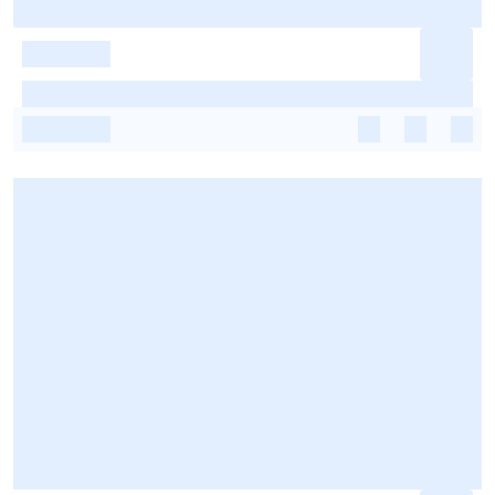
-
-
-
-
-
-