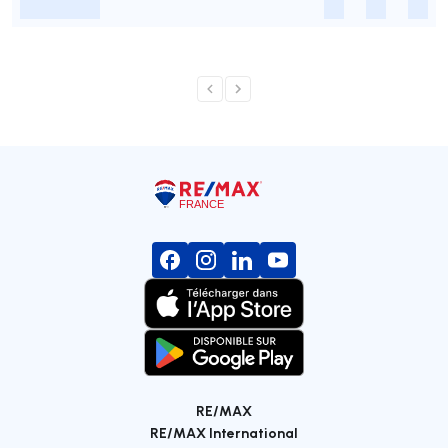
-
-
-
-
RE/MAX
RE/MAX International