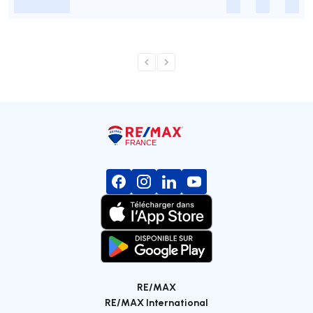
-
-
-
-
RE/MAX
RE/MAX International