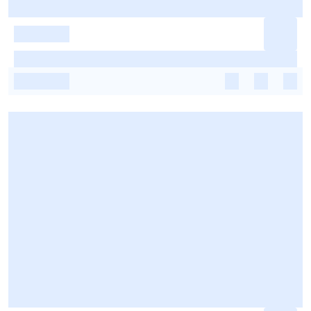
-
-
-
-
-
-