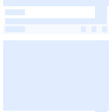
-
-
-
-
-
-