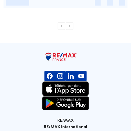
-
-
-
-
RE/MAX
RE/MAX International