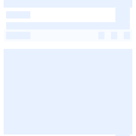
-
-
-
-
-
-