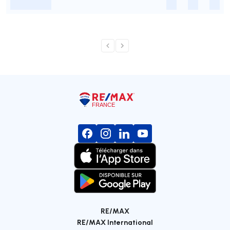
-
-
-
-
RE/MAX
RE/MAX International