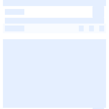
-
-
-
-
-
-