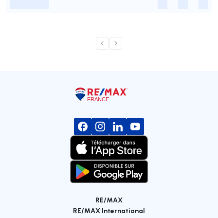
-
-
-
-
RE/MAX
RE/MAX International