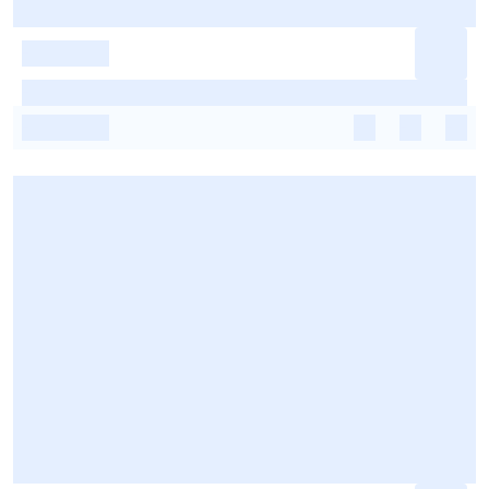
-
-
-
-
-
-