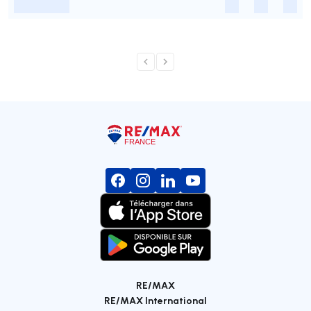
-
-
-
-
RE/MAX
RE/MAX International