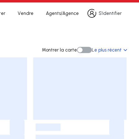
ter
Vendre
Agents/Agence
S’identifier
S’identifier
he
Montrer la carte
Le plus récent
Montrer la carte
-
-