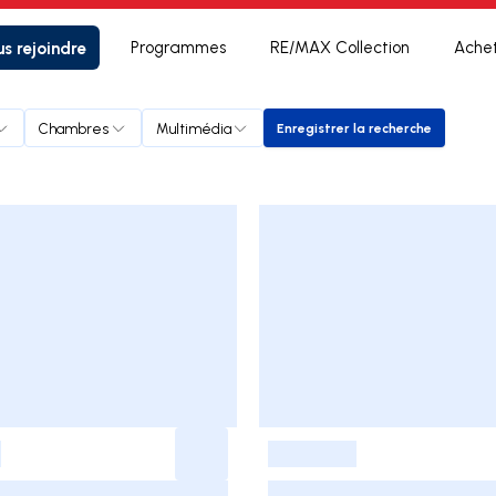
s rejoindre
Programmes
RE/MAX Collection
Ache
Chambres
Multimédia
Enregistrer la recherche
Enregistrer la recherc
-
-