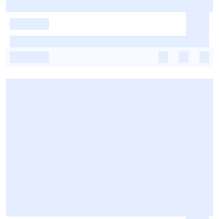
-
-
-
-
-
-