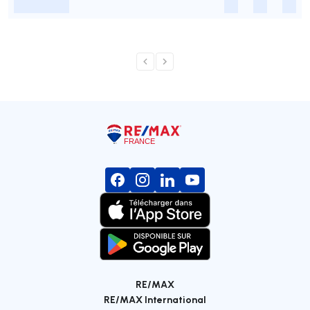
-
-
-
-
RE/MAX
RE/MAX International