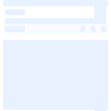
-
-
-
-
-
-