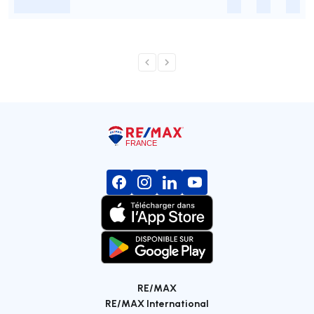
-
-
-
-
RE/MAX
RE/MAX International