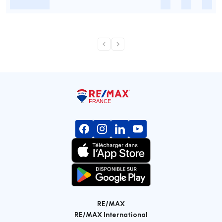
-
-
-
-
RE/MAX
RE/MAX International