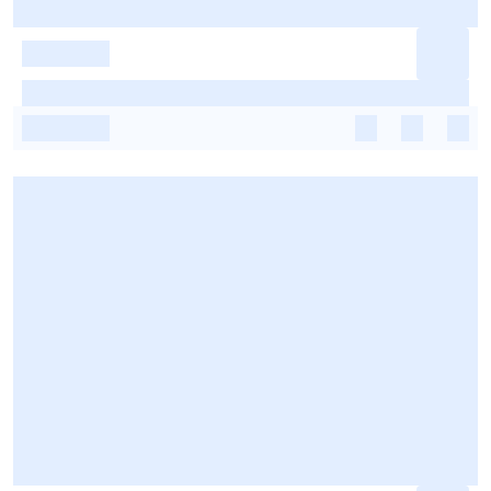
-
-
-
-
-
-