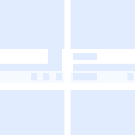
-
-
-
-
-
-
-