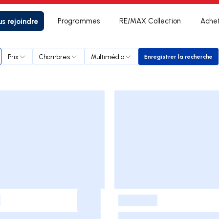
s rejoindre
Programmes
RE/MAX Collection
Ache
Prix
Chambres
Multimédia
Enregistrer la recherche
Enregistrer la
-
-