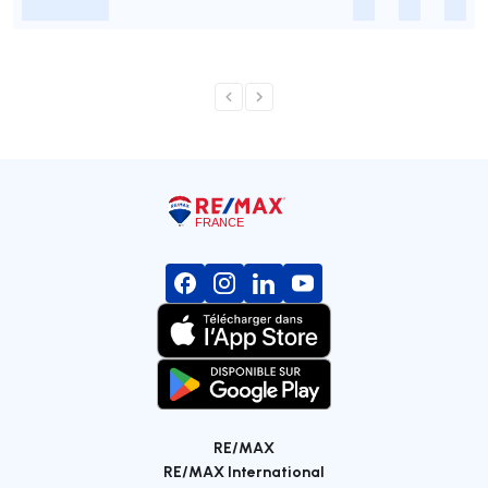
-
-
-
-
RE/MAX
RE/MAX International