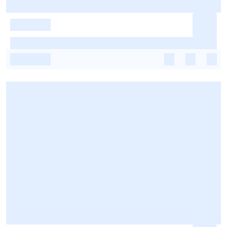
-
-
-
-
-
-