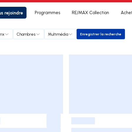
s rejoindre
Programmes
RE/MAX Collection
Ache
rix
Chambres
Multimédia
Enregistrer la recherche
Enregistrer la rec
-
-