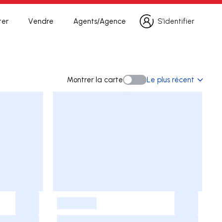
ter
Vendre
Agents/Agence
S’identifier
S’identifier
herche
Montrer la carte
Le plus récent
Montrer la carte
-
-