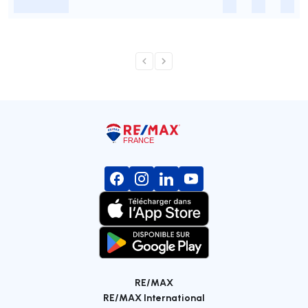
-
-
-
-
RE/MAX
RE/MAX International