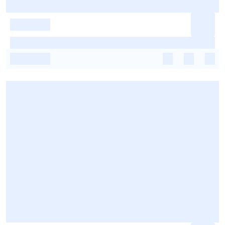
-
-
-
-
-
-