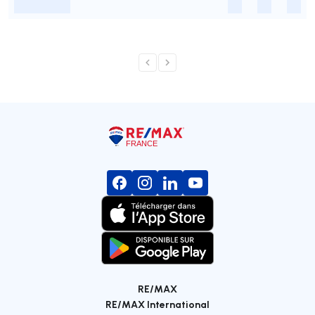
-
-
-
-
RE/MAX
RE/MAX International