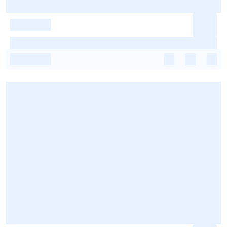
-
-
-
-
-
-