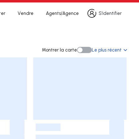
ter
Vendre
Agents/Agence
S’identifier
S’identifier
herche
Montrer la carte
Le plus récent
Montrer la carte
-
-