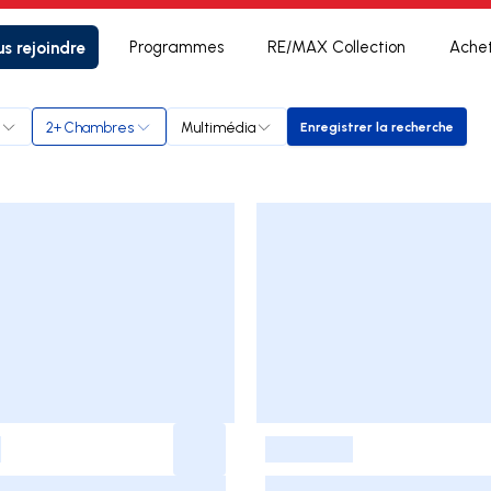
s rejoindre
Programmes
RE/MAX Collection
Ache
2+ Chambres
Multimédia
Enregistrer la recherche
Enregistrer la rec
-
-