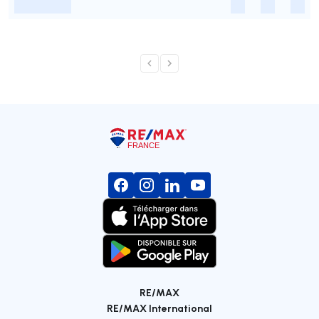
-
-
-
-
RE/MAX
RE/MAX International