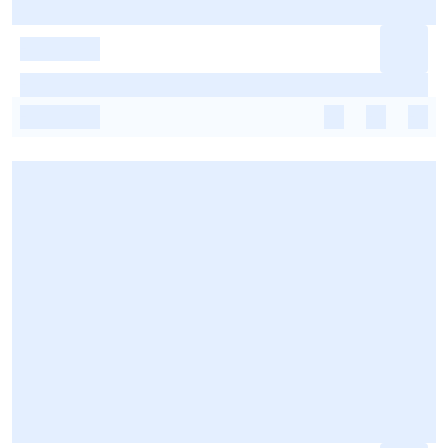
-
-
-
-
-
-