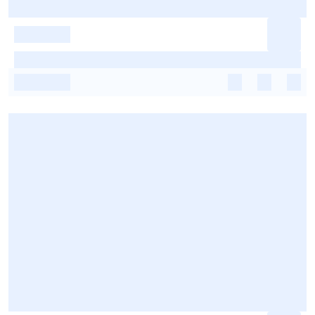
-
-
-
-
-
-