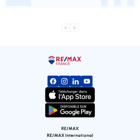
-
-
-
-
RE/MAX
RE/MAX International