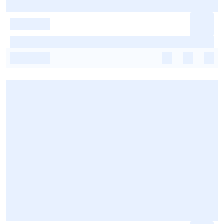
-
-
-
-
-
-