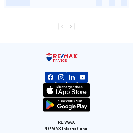
-
-
-
-
RE/MAX
RE/MAX International