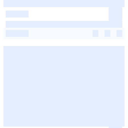
-
-
-
-
-
-