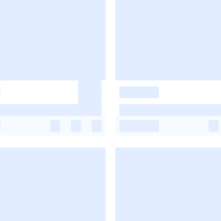
-
-
-
-
-
-
-