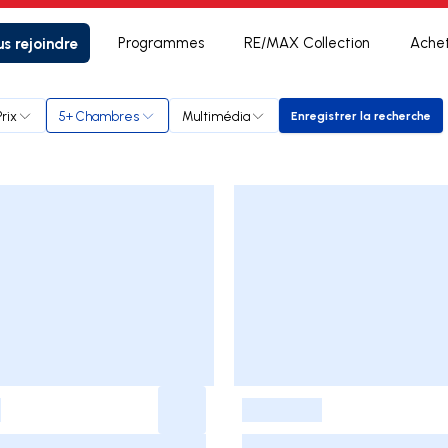
s rejoindre
Programmes
RE/MAX Collection
Ache
Prix
5+ Chambres
Multimédia
Enregistrer la recherche
Enregistrer la 
-
-