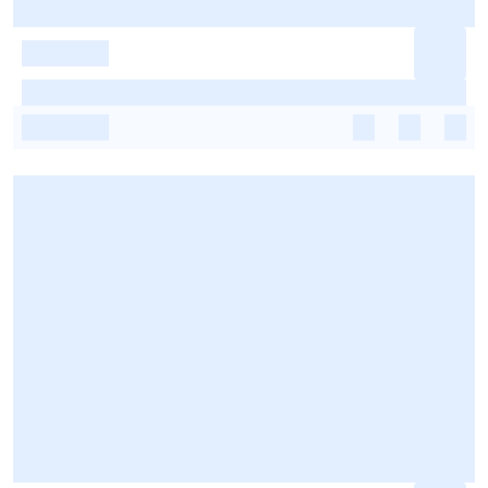
-
-
-
-
-
-