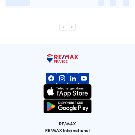
-
-
-
-
RE/MAX
RE/MAX International