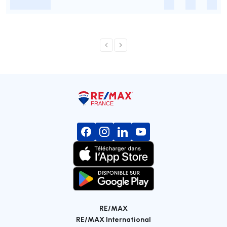
-
-
-
-
RE/MAX
RE/MAX International