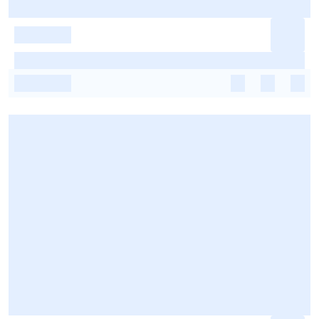
-
-
-
-
-
-