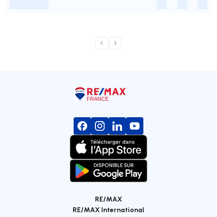
-
-
-
-
RE/MAX
RE/MAX International