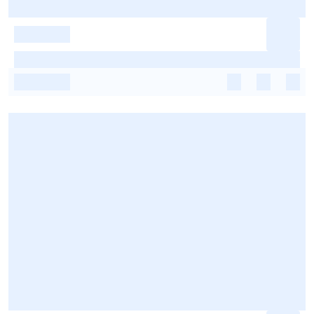
-
-
-
-
-
-