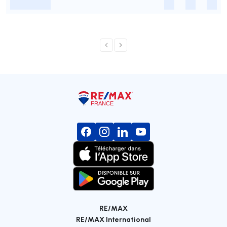
-
-
-
-
RE/MAX
RE/MAX International