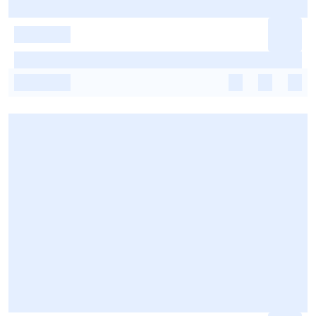
-
-
-
-
-
-