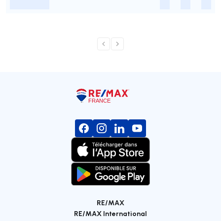
-
-
-
-
RE/MAX
RE/MAX International