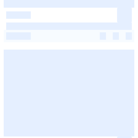
-
-
-
-
-
-