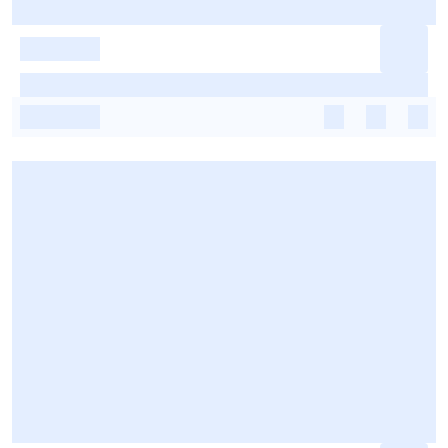
-
-
-
-
-
-