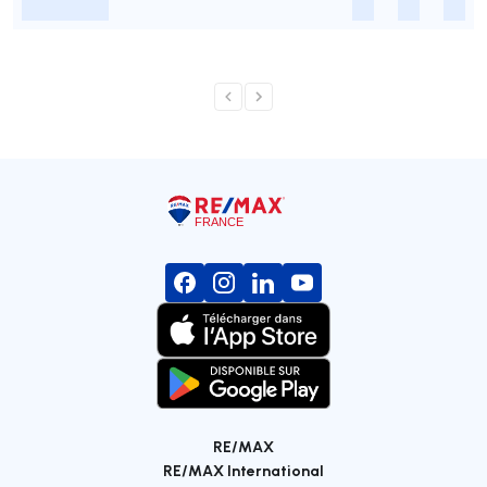
-
-
-
-
RE/MAX
RE/MAX International