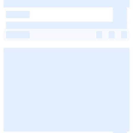
-
-
-
-
-
-