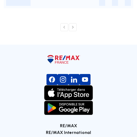
-
-
-
-
RE/MAX
RE/MAX International