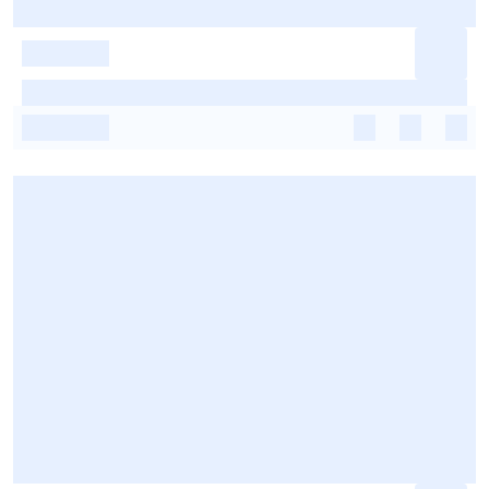
-
-
-
-
-
-