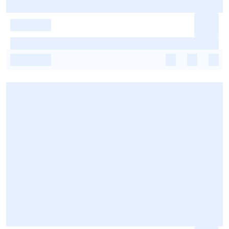
-
-
-
-
-
-