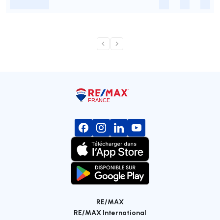
-
-
-
-
RE/MAX
RE/MAX International