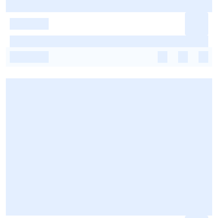
-
-
-
-
-
-