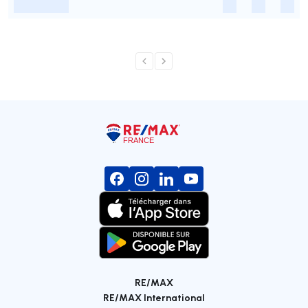
-
-
-
-
RE/MAX
RE/MAX International