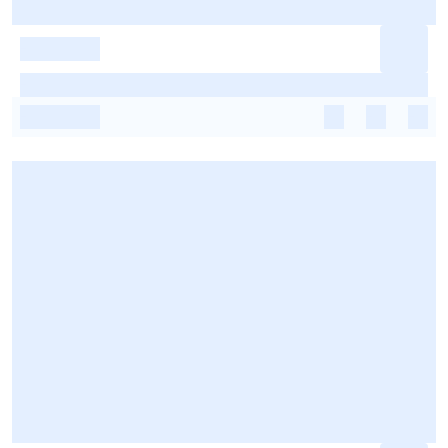
-
-
-
-
-
-