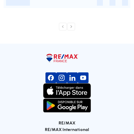
-
-
-
-
RE/MAX
RE/MAX International