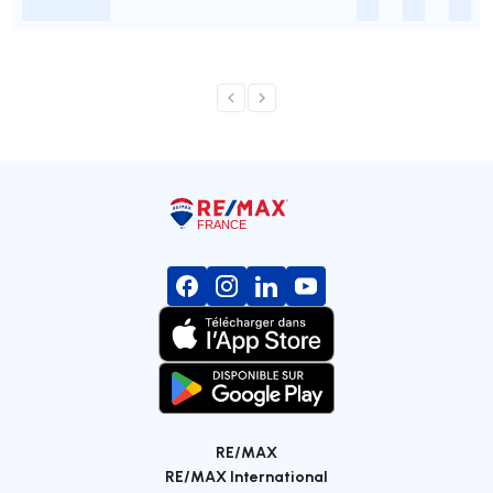
-
-
-
-
RE/MAX
RE/MAX International