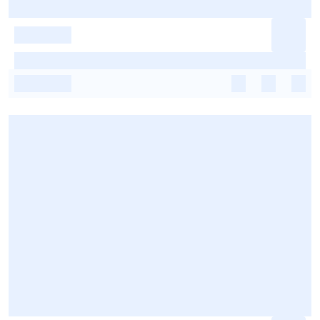
-
-
-
-
-
-