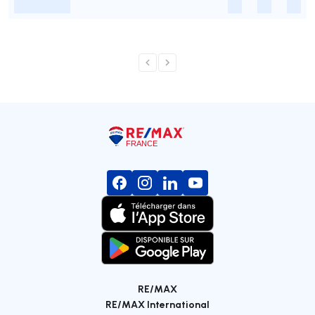
-
-
-
-
RE/MAX
RE/MAX International