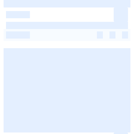
-
-
-
-
-
-