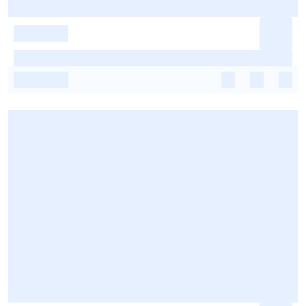
-
-
-
-
-
-