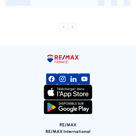
-
-
-
-
RE/MAX
RE/MAX International