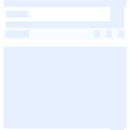
-
-
-
-
-
-