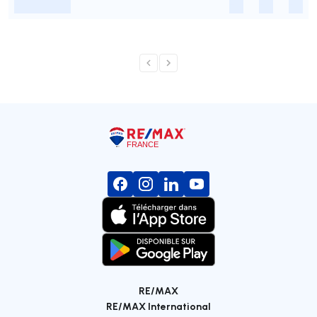
-
-
-
-
RE/MAX
RE/MAX International