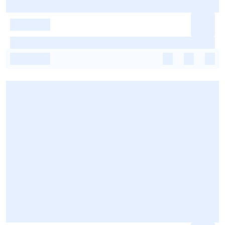
-
-
-
-
-
-