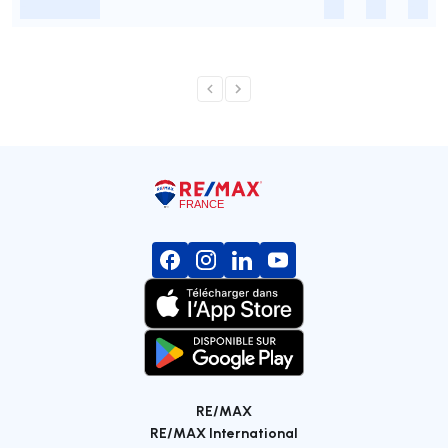
-
-
-
-
RE/MAX
RE/MAX International