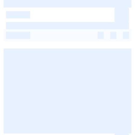
-
-
-
-
-
-