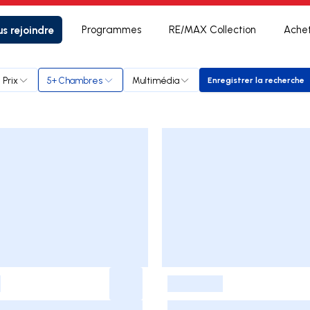
s rejoindre
Programmes
RE/MAX Collection
Ache
Prix
5+ Chambres
Multimédia
Enregistrer la recherche
Enregistrer l
-
-