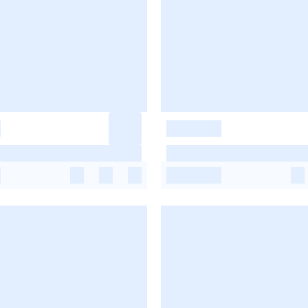
-
-
-
-
-
-
-