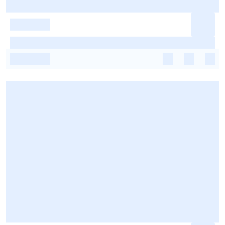
-
-
-
-
-
-