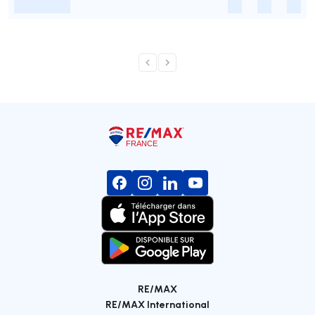
-
-
-
-
RE/MAX
RE/MAX International