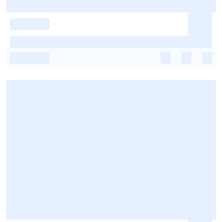
-
-
-
-
-
-