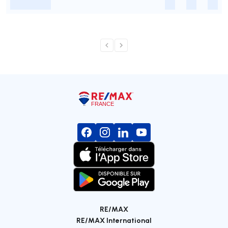
-
-
-
-
RE/MAX
RE/MAX International