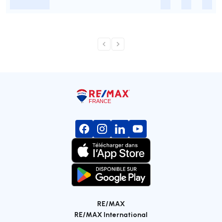
-
-
-
-
RE/MAX
RE/MAX International