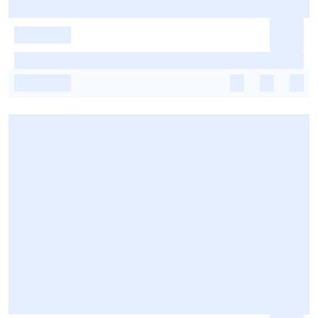
-
-
-
-
-
-