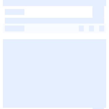
-
-
-
-
-
-