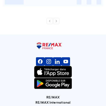
-
-
-
-
RE/MAX
RE/MAX International