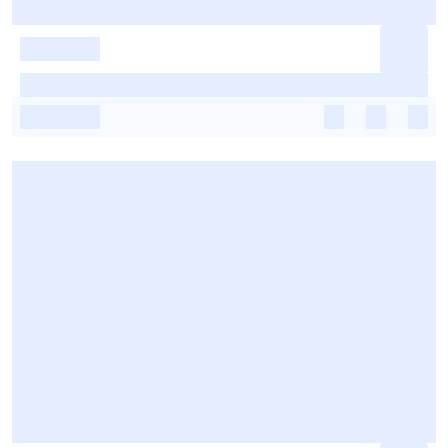
-
-
-
-
-
-