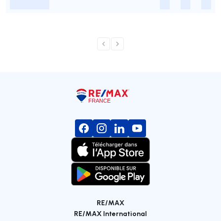
-
-
-
-
RE/MAX
RE/MAX International