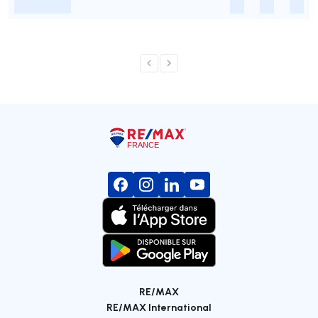
-
-
-
-
RE/MAX
RE/MAX International