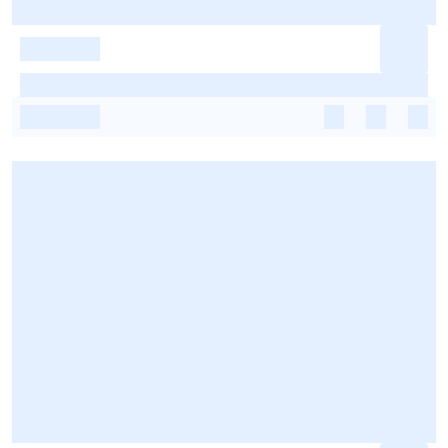
-
-
-
-
-
-