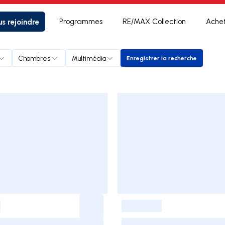
s rejoindre
Programmes
RE/MAX Collection
Ache
Chambres
Multimédia
Enregistrer la recherche
Enregistrer la recher
-
-