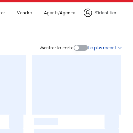
ter
Vendre
Agents/Agence
S’identifier
S’identifier
che
Montrer la carte
Le plus récent
Montrer la carte
-
-