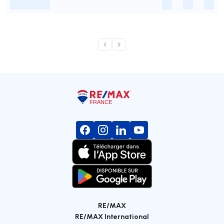
-
-
-
-
RE/MAX
RE/MAX International