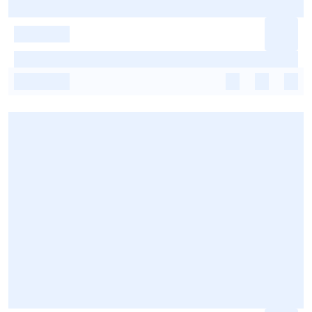
-
-
-
-
-
-