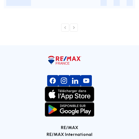
-
-
-
-
RE/MAX
RE/MAX International