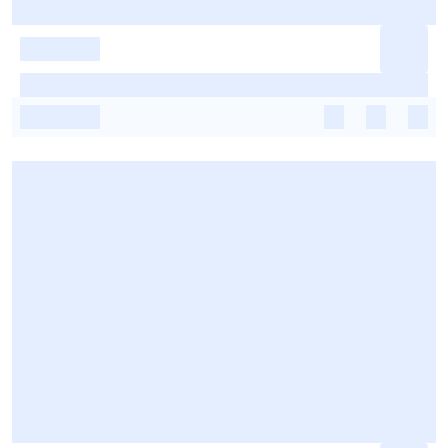
-
-
-
-
-
-