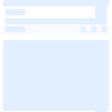
-
-
-
-
-
-