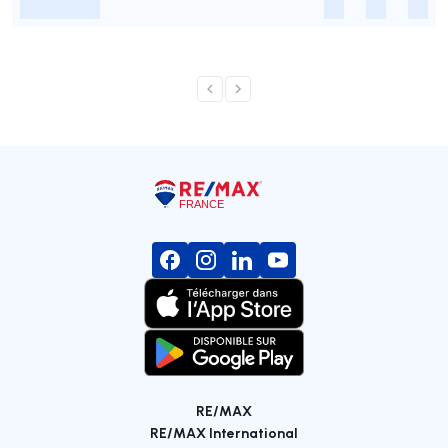
-
-
-
-
RE/MAX
RE/MAX International